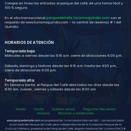
Compre en línea las entradas al parque del café, de una forma fácil y
100 % segura.
En el sitio transaccional
parquedelcafe.turismoquindio.com
con el
respaldo de www.turismoquindio.com – la central de reservas # 1 del
Quindio.
HORARIOS DE ATENCIÓN
Temporada baja:
Miércoles a viernes desde las 9:15 a.m. cierre de atracciones 6:00 p.m.
Sábado, domingo y festivos desde las 9:15 a.m. hasta las 4:00 p.m.,
cierre de atracciones 6:00 p.m.
Temporada alta:
En Semana Santa el Parque del Café abre todos los días desde las
8:30 am. Jueves , viernes y sábado desde las 8:00 am
Tienda
Carrito
Quiénes somos
Preguntas frecuentes
Horarios
Términos y condiciones
www.parquedelcafe.com
es propiedad de Turismocolombia.net SAS - , comercializador
autorizado del Parque del Café, pero independiente de la Fundación Parque de la
Cultura Cafetera, propietaria del Parque del Café. Registro Nacional de Turismo (RNT) #