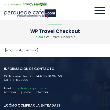
Un sitio web de:
WP Travel Checkout
Inicio
> WP Travel Checkout
[wp_travel_checkout]
INFORMACIÓN DE CONTACTO
CC Mocawa Plaza Cra 14 # 9 N 16 Ofic 503
Cel. 318 4520000
Email:
info@turismoquindio.com
Armenia – Quindío – Colombia
¿CÓMO COMPRAR LA ENTRADAS?