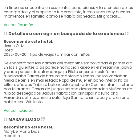
La finca se encuentra en excelentes condiciones y la atención de los
encargados y el propietario fue excelente, fueron unos muy buenos
momentos en familia, como se había planeado. Mil gracias....
Ver calificación
Detalles a corregir en busqueda de la excelencia
Recomiendo este hotel.
Jesus Ortiz .
Rozo
2022-06-20 | Tipo de viaje: Familiar con niños
Se encontraban las camas del mezanine empolvadas el primer dia.
En los siguientes dias parece no hacian aseo en el mezanine , polvo
y caca parece de salamanqueja Piloto encender estufa no
funcionaba Tarros de basura mantenian llenos , no los vaciaban
Mesa de tenis en mal estado Ropa de mujer en baño inferior Palos
billar dañados Tablero baloncesto quebrado Cocina infantil sotano
con telarañas Cosas de juegos sotano desordenadas Muñecos de
fulbito despegados Jacusi habitacion principal no funciono
Varanda del mezanine a sala floja Sanitario sin tapa y aro en una
habitacion Wifi lento
Ver calificación
MARAVILLOSO
Recomiendo este hotel.
Marybel Mona Díaz
medellin