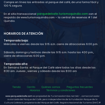
Compre en línea las entradas al parque del café, de una forma fácil y
100 % segura.
En el sitio transaccional
parquedelcafe.turismoquindio.com
con el
respaldo de www.turismoquindio.com – la central de reservas # 1 del
Quindio.
HORARIOS DE ATENCIÓN
Temporada baja:
Miércoles a viernes desde las 9:15 a.m. cierre de atracciones 6:00 p.m.
Sábado, domingo y festivos desde las 9:15 a.m. hasta las 4:00 p.m.,
cierre de atracciones 6:00 p.m.
Temporada alta:
En Semana Santa el Parque del Café abre todos los días desde las
8:30 am. Jueves , viernes y sábado desde las 8:00 am
Tienda
Carrito
Quiénes somos
Preguntas frecuentes
Horarios
Términos y condiciones
www.parquedelcafe.com
es propiedad de Turismocolombia.net SAS - , comercializador
autorizado del Parque del Café, pero independiente de la Fundación Parque de la
Cultura Cafetera, propietaria del Parque del Café. Registro Nacional de Turismo (RNT) #