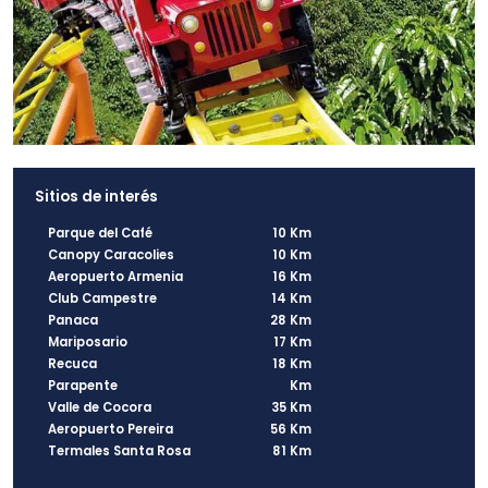
Sitios de interés
Parque del Café
10 Km
Canopy Caracolies
10 Km
Aeropuerto Armenia
16 Km
Club Campestre
14 Km
Panaca
28 Km
Mariposario
17 Km
Recuca
18 Km
Parapente
Km
Valle de Cocora
35 Km
Aeropuerto Pereira
56 Km
Termales Santa Rosa
81 Km