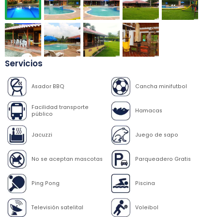
Servicios
Asador BBQ
Cancha minifutbol
Facilidad transporte
Hamacas
público
Jacuzzi
Juego de sapo
No se aceptan mascotas
Parqueadero Gratis
Ping Pong
Piscina
Televisión satelital
Voleibol