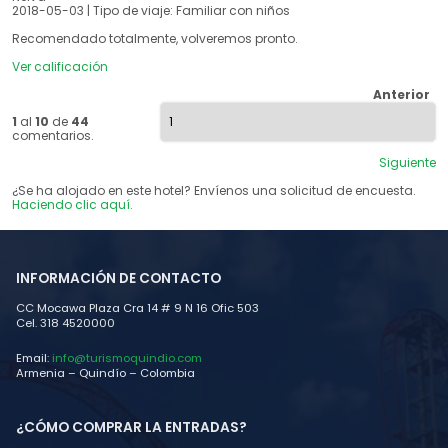
2018-05-03 | Tipo de viaje: Familiar con niños
Recomendado totalmente, volveremos pronto.
Ver calificación
Anterior
1
al
10
de
44
comentarios.
Siguiente
¿Se ha alojado en este hotel? Envíenos una solicitud de encuesta.
Haciendo clic aquí.
INFORMACIÓN DE CONTACTO
CC Mocawa Plaza Cra 14 # 9 N 16 Ofic 503
Cel. 318 4520000
Email:
info@turismoquindio.com
Armenia – Quindío – Colombia
¿CÓMO COMPRAR LA ENTRADAS?