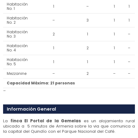
Habitación
1
–
1
1
No. 1
Habitación
–
3
1
1
No. 2
Habitación
2
1
1
–
No. 3
Habitación
1
2
1
–
No. 4
Habitación
1
1
1
–
No. 5
Mezzanine
–
2
–
–
Capacidad Máxima: 21 personas
–
Información General
La
finca El Portal de la Gemelas
es un alojamiento rural
ubicado a 5 minutos de Armenia sobre la via que comunica a
la capital del Quindío con el Parque Nacional del Café.