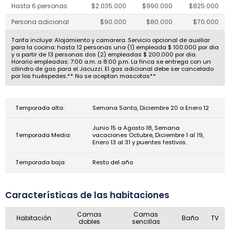
Hasta 6 personas
$2.035.000
$990.000
$825.000
Persona adicional
$90.000
$80.000
$70.000
Tarifa incluye: Alojamiento y camarera. Servicio opcional de auxiliar
para la cocina: hasta 12 personas una (1) empleada $ 100.000 por dia
y a partir de 13 personas dos (2) empleadas $ 200.000 por dia.
Horario empleadas: 7:00 a.m. a 8:00 p.m. La finca se entrega con un
cilindro de gas para el Jacuzzi. El gas adicional debe ser cancelado
por los huéspedes.** No se aceptan mascotas**
Temporada alta:
Semana Santa, Diciembre 20 a Enero 12
Junio 15 a Agosto 18, Semana
Temporada Media:
vacaciones Octubre, Diciembre 1 al 19,
Enero 13 al 31 y puentes festivos.
Temporada baja:
Resto del año
Características de las habitaciones
Camas
Camas
Habitación
Baño
TV
dobles
sencillas