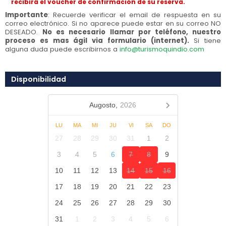
recibirá el voucher de confirmación de su reserva.
Importante
: Recuerde verificar el email de respuesta en su
correo electrónico. Si no aparece puede estar en su correo NO
DESEADO.
No es necesario llamar por teléfono, nuestro
proceso es mas ágil via formulario (internet).
Si tiene
alguna duda puede escribirnos a
info@turismoquindio.com
Disponibilidad
Augosto,
2026
LU
MA
MI
JU
VI
SA
DO
27
28
29
30
31
1
2
3
4
5
6
7
8
9
10
11
12
13
14
15
16
17
18
19
20
21
22
23
24
25
26
27
28
29
30
31
1
2
3
4
5
6