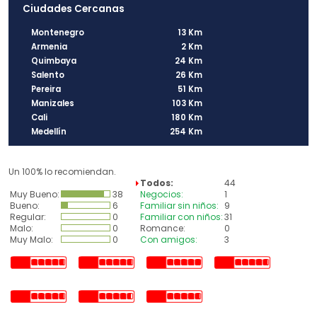
Ciudades Cercanas
Montenegro
13 Km
Armenia
2 Km
Quimbaya
24 Km
Salento
26 Km
Pereira
51 Km
Manizales
103 Km
Cali
180 Km
Medellín
254 Km
Un 100% lo recomiendan.
Todos:
44
Muy Bueno:
38
Negocios:
1
Bueno:
6
Familiar sin niños:
9
Regular:
0
Familiar con niños:
31
Malo:
0
Romance:
0
Muy Malo:
0
Con amigos:
3