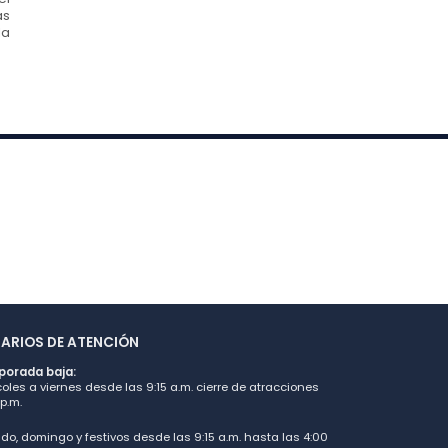
as
la
ARIOS DE ATENCIÓN
orada baja:
oles a viernes desde las 9:15 a.m. cierre de atracciones
p.m.
do, domingo y festivos desde las 9:15 a.m. hasta las 4:00