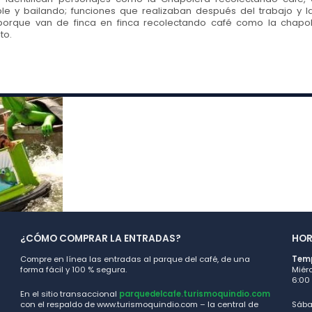
ple y bailando; funciones que realizaban después del trabajo y l
orque van de finca en finca recolectando café como la chapo
to.
¿CÓMO COMPRAR LA ENTRADAS?
HOR
Compre en línea las entradas al parque del café, de una
Temp
forma fácil y 100 % segura.
Miérc
6:00 
En el sitio transaccional
parquedelcafe.turismoquindio.com
con el respaldo de www.turismoquindio.com – la central de
Sába