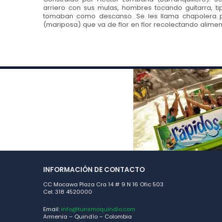
arriero con sus mulas, hombres tocando guitarra, ti
tomaban como descanso. Se les llama chapolera p
(mariposa) que va de flor en flor recolectando alimen
INFORMACIÓN DE CONTACTO
CC Mocawa Plaza Cra 14 # 9 N 16 Ofic 503
Cel. 318 4520000
Email:
info@turismoquindio.com
Armenia – Quindío – Colombia